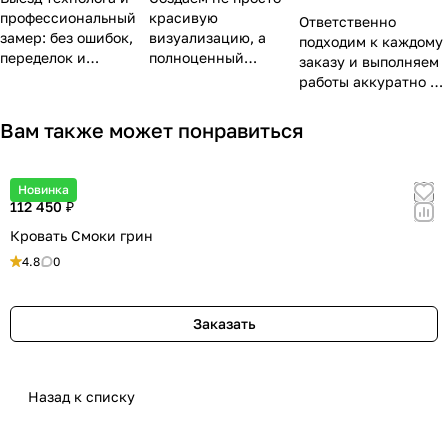
профессиональный
красивую
Ответственно
замер: без ошибок,
визуализацию, а
подходим к каждому
переделок и
полноценный
заказу и выполняем
дальнейшего
рабочий проект с
работы аккуратно и
проектирования «на
точным расчетом
качественно. По
глаз».
деталей,
окончании всех
Вам также может понравиться
продуманной
работ убираем и
эргономикой и
увозим мусор.
эстетикой, чтобы
Новинка
ваши «ожидания»
112 450 ₽
совпали с
Кровать Смоки грин
«реальностью».
4.8
0
Заказать
Назад к списку