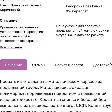
Цвет
:
Древесный тёмный,
Рассрочка без банка:
Коричневый
0% переплат
Описание
Цена указана для проекта в
Кровать изготовлена на
представленной комплектации и
металлическом каркасе из
актуальна на дату его расчёта
профильной трубы.
Металлокаркас окрашен
полимерным порошковым
Все описание
покрытием с повышенной
износостойкостью.
Описание
Отзывы
Расчёт и оплата
Доставка 
Кровать изготовлена на металлическом каркасе из
профильной трубы. Металлокаркас окрашен
полимерным порошковым покрытием с повышенной
износостойкостью. Кроватная спинка и боковой борт
выполнены из высококачественного ЛДСП. Концы труб
заглушены пластмассовыми заглушками.