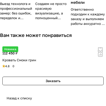
мебели
Выезд технолога и
Создаем не просто
профессиональный
красивую
Ответственно
замер: без ошибок,
визуализацию, а
подходим к каждому
переделок и
полноценный
заказу и выполняем
дальнейшего
рабочий проект с
работы аккуратно и
проектирования «на
точным расчетом
качественно. По
глаз».
деталей,
окончании всех
Вам также может понравиться
продуманной
работ убираем и
эргономикой и
увозим мусор.
эстетикой, чтобы
Новинка
ваши «ожидания»
112 450 ₽
совпали с
Кровать Смоки грин
«реальностью».
4.8
0
Заказать
Назад к списку