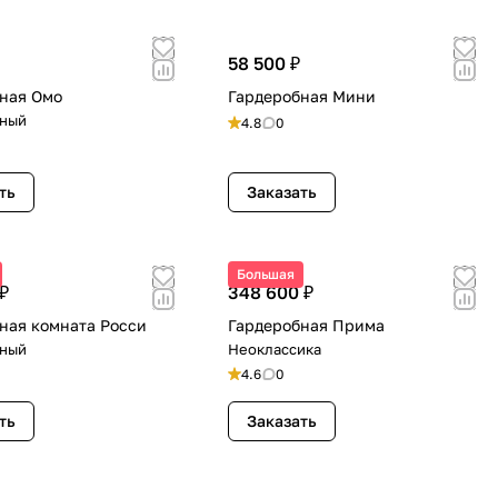
58 500 ₽
ная Омо
Гардеробная Мини
ный
4.8
0
ть
Заказать
Большая
₽
348 600 ₽
ная комната Росси
Гардеробная Прима
ный
Неоклассика
4.6
0
ть
Заказать