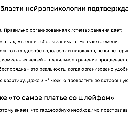
области нейропсихологии подтвержда
. Правильно организованная система хранения даёт:
х местах, утренние сборы занимают меньше времени.
олько в гардеробе водолазок и пиджаков, вещи не теря
и скомканных вещей – правильное хранение продлевает
беспорядка – это реальность, когда организовано удоб
 с квартиру. Даже 2 м² можно превратить во встроенну
аже «то самое платье со шлейфом»
оэтому знаем, что гардеробную необходимо подстраива