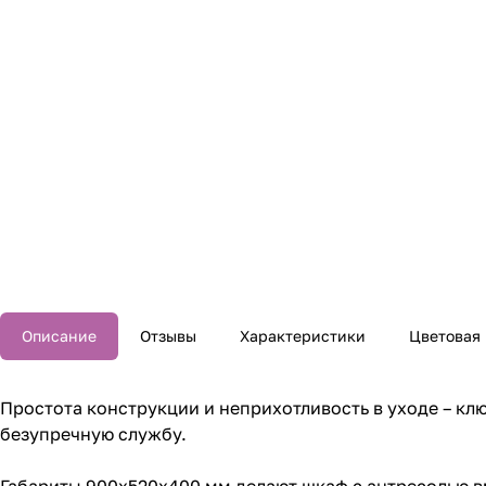
Описание
Отзывы
Характеристики
Цветовая
Простота конструкции и неприхотливость в уходе – к
безупречную службу.
Габариты 900х520х400 мм делают шкаф с антресолью в