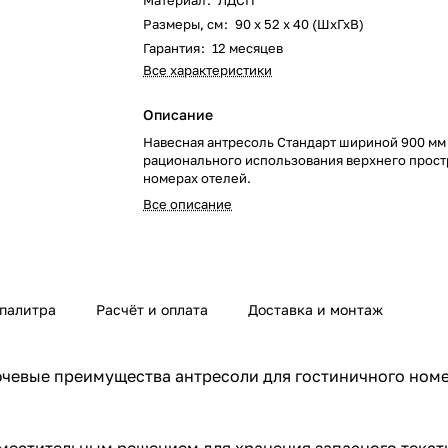
Материал
:
ЛДСП
Размеры, см
:
90 х 52 х 40 (ШхГхВ)
Гарантия
:
12 месяцев
Все характеристики
Описание
Навесная антресоль Стандарт шириной 900 мм
рационального использования верхнего прост
номерах отелей.
Все описание
 палитра
Расчёт и оплата
Доставка и монтаж
лючевые преимущества антресоли для гостиничного ном
местительным решением для хранения запасного текст