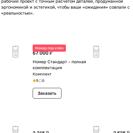
рабочий проект с точным расчетом деталей, продуманной
эргономикой и эстетикой, чтобы ваши «ожидания» совпали с
«реальностью».
Номер под ключ
67 000 ₽
Номер Стандарт – полная
комплектация
Комплект
5
0
Заказать
3 315 ₽
2 535 ₽