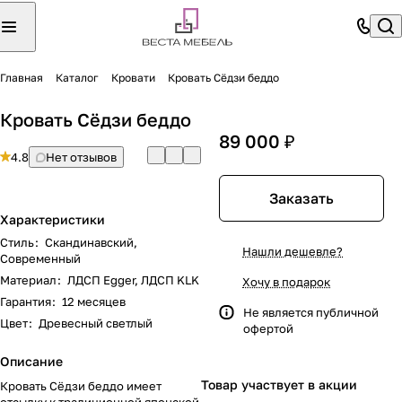
Главная
Каталог
Кровати
Кровать Сёдзи беддо
Кровать Сёдзи беддо
89 000 ₽
4.8
Нет отзывов
Заказать
Характеристики
Стиль
:
Скандинавский,
Нашли дешевле?
Современный
Материал
:
ЛДСП Egger, ЛДСП KLK
Хочу в подарок
Гарантия
:
12 месяцев
Не является публичной
Цвет
:
Древесный светлый
офертой
Описание
Товар участвует в акции
Кровать Сёдзи беддо имеет