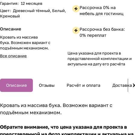
Гарантия
:
12 месяцев
Рассрочка 0% на
Цвет
:
Древесный тёмный, Белый,
мебель для гостиниц
Кремовый
Описание
Рассрочка без банка:
0% переплат
Кровать из массива
бука. Возможен вариант с
подъёмным механизмом.
Цена указана для проекта в
Все описание
представленной комплектации и
актуальна на дату его расчёта
Описание
Отзывы
Расчёт и оплата
Доставка 
Кровать из массива бука. Возможен вариант с
подъёмным механизмом.
Обратите внимание, что цена указана для проекта в
представленной на фото комплектации и актуальна на