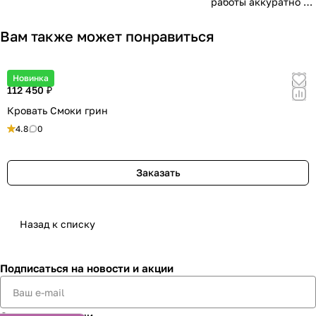
работы аккуратно и
проектирования «на
точным расчетом
качественно. По
глаз».
деталей,
окончании всех
Вам также может понравиться
продуманной
работ убираем и
эргономикой и
увозим мусор.
эстетикой, чтобы
Новинка
ваши «ожидания»
112 450 ₽
совпали с
Кровать Смоки грин
«реальностью».
4.8
0
Заказать
Назад к списку
Подписаться
на новости и акции