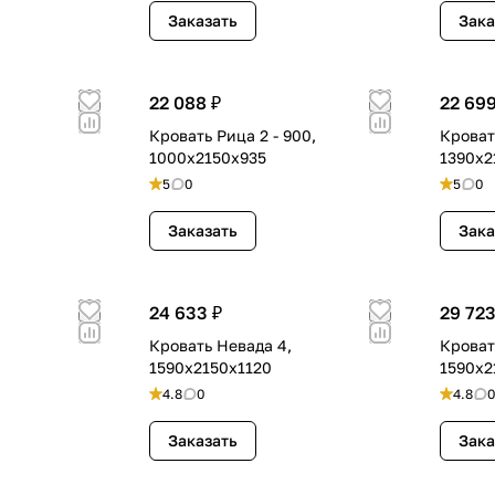
Заказать
Зака
22 088 ₽
22 699
Кровать Рица 2 - 900,
Кроват
1000х2150х935
1390х2
5
0
5
0
Заказать
Зака
24 633 ₽
29 723
Кровать Невада 4,
Кроват
1590х2150х1120
1590х2
4.8
0
4.8
0
Заказать
Зака