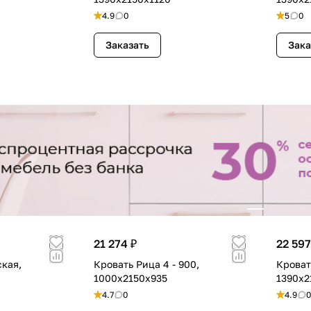
4.9
0
5
0
Заказать
Зака
21 274 ₽
22 597
ская,
Кровать Рица 4 - 900,
Кроват
1000х2150х935
1390х2
4.7
0
4.9
0