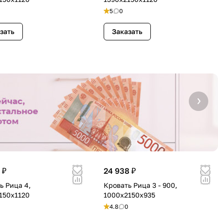
5
0
зать
Заказать
 ₽
24 938 ₽
ь Рица 4,
Кровать Рица 3 - 900,
150х1120
1000х2150х935
4.8
0