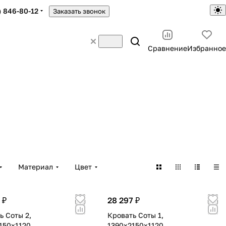
) 846-80-12
Заказать звонок
Сравнение
Избранное
Материал
Цвет
 ₽
28 297 ₽
ь Соты 2,
Кровать Соты 1,
150х1120
1390х2150х1120