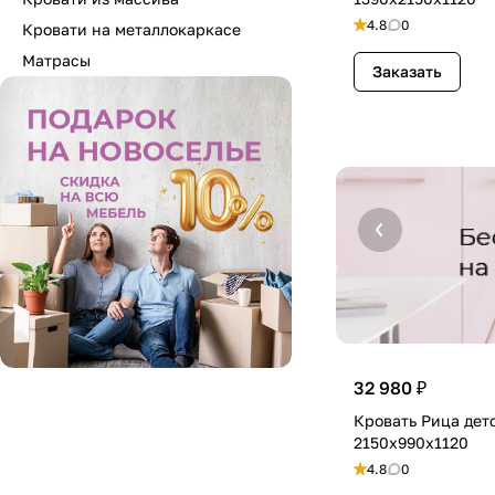
4.8
0
Кровати на металлокаркасе
Матрасы
Заказать
32 980 ₽
Кровать Рица дет
2150х990х1120
4.8
0