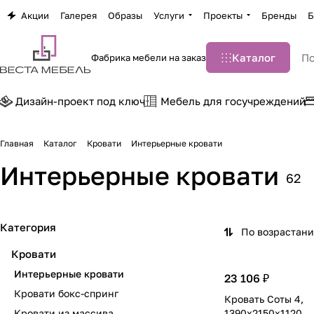
Акции
Галерея
Образы
Услуги
Проекты
Бренды
Б
Каталог
Фабрика мебели на заказ
Дизайн-проект под ключ
Мебель для госучреждений
Главная
Каталог
Кровати
Интерьерные кровати
Интерьерные кровати
62
Категория
По возрастан
Кровати
Интерьерные кровати
23 106 ₽
Кровати бокс-спринг
Кровать Соты 4,
Кровати из массива
1390х2150х1120