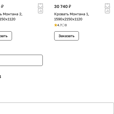
 ₽
30 740 ₽
ь Монтана 2,
Кровать Монтана 1,
150х1120
1590х2150х1120
4.7
0
зать
Заказать
4