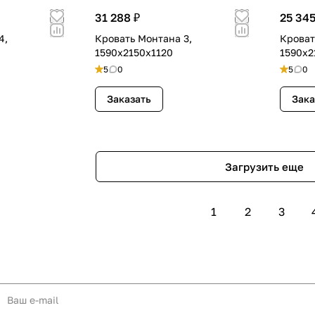
31 288 ₽
25 345
4,
Кровать Монтана 3,
Кроват
1590х2150х1120
1590х2
5
0
5
0
Заказать
Зака
Загрузить еще
1
2
3