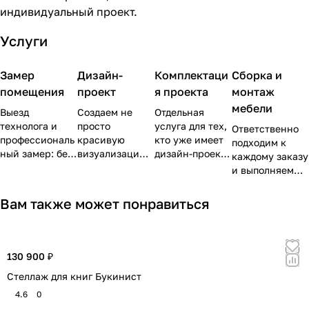
индивидуальный проект.
Услуги
Замер
Дизайн-
Комплектаци
Сборка и
помещения
проект
я проекта
монтаж
мебели
Выезд
Создаем не
Отдельная
технолога и
просто
услуга для тех,
Ответственно
профессиональ
красивую
кто уже имеет
подходим к
ный замер: без
визуализацию,
дизайн-проект
каждому заказу
ошибок,
а полноценный
или не хочет
и выполняем
переделок и
рабочий проект
его
работы
дальнейшего
с точным
разрабатывать.
аккуратно и
Вам также может понравиться
проектировани
расчетом
Подберём
качественно.
я «на глаз».
деталей,
мебель,
По окончании
продуманной
материалы и
всех работ
эргономикой и
технику под
убираем и
130 900 ₽
эстетикой,
ваш запрос.
увозим мусор.
Стеллаж для книг Букинист
чтобы ваши
«ожидания»
4.6
0
совпали с