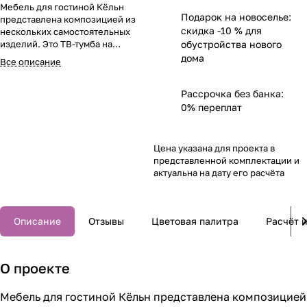
Мебель для гостиной Кёльн
Подарок на новоселье:
представлена композицией из
скидка -10 % для
нескольких самостоятельных
изделий. Это ТВ-тумба на
обустройства нового
изящных, приземистых, черных
дома
Все описание
ножках.
Рассрочка без банка:
0% переплат
Цена указана для проекта в
представленной комплектации и
актуальна на дату его расчёта
Описание
Отзывы
Цветовая палитра
Расчёт и
О проекте
Мебель для гостиной Кёльн представлена композицией