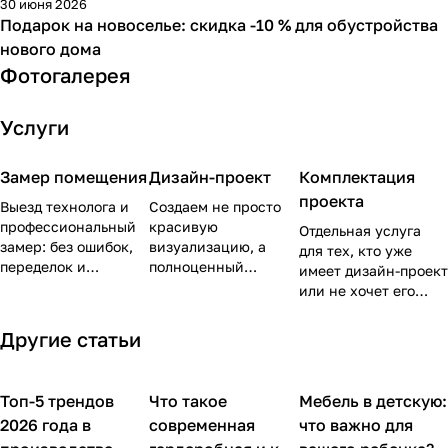
30 июня 2026
-10 %
Подарок на новоселье: скидка -10 % для обустройства
нового дома
Фотогалерея
Услуги
Замер помещения
Дизайн-проект
Комплектация
проекта
Выезд технолога и
Создаем не просто
профессиональный
красивую
Отдельная услуга
замер: без ошибок,
визуализацию, а
для тех, кто уже
переделок и
полноценный
имеет дизайн-проект
дальнейшего
рабочий проект с
или не хочет его
проектирования «на
точным расчетом
разрабатывать.
глаз».
деталей,
Подберём мебель,
Другие статьи
продуманной
материалы и
эргономикой и
технику под ваш
эстетикой, чтобы
запрос.
Топ-5 трендов
Что такое
Мебель в детскую:
Обустройство дома
Обустройство дома
Обустройство дома
ваши «ожидания»
2026 года в
современная
что важно для
совпали с
«реальностью».