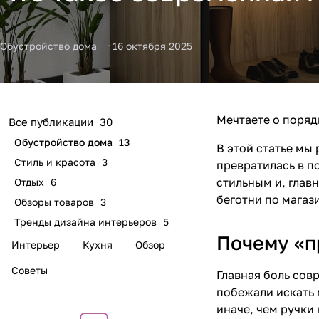
Обустройство дома
16 октября 2025
Мечтаете о поряд
Все публикации
30
Обустройство дома
13
В этой статье мы
Стиль и красота
3
превратилась в п
стильным и, глав
Отдых
6
беготни по магаз
Обзоры товаров
3
Тренды дизайна интерьеров
5
Почему «п
Интерьер
Кухня
Обзор
Советы
Главная боль сов
побежали искать 
иначе, чем ручки 