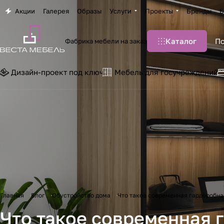
Акции
Галерея
Образы
Услуги
Проекты
Бренды
Б
Каталог
Фабрика мебели на заказ
Дизайн-проект под ключ
Мебель для госучреждений
Главная
Блог
Обустройство дома
Что такое современная гардеробная
Что такое современная г