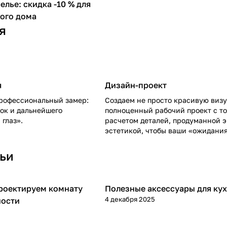
елье: скидка -10 % для
ого дома
я
я
Дизайн-проект
профессиональный замер:
Создаем не просто красивую визу
лок и дальнейшего
полноценный рабочий проект с т
глаз».
расчетом деталей, продуманной 
эстетикой, чтобы ваши «ожидания
«реальностью».
тьи
проектируем комнату
Полезные аксессуары для ку
Обустройство дома
4 декабря 2025
ности