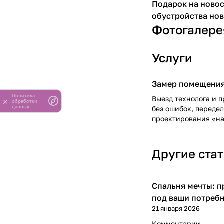
Подарок на новос
обустройства нов
Фотогалере
Услуги
Замер помещени
Политика
Выезд технолога и 
обработки
данных
без ошибок, переде
проектирования «на 
Другие ста
Спальня мечты: 
Обустройство дома
под ваши потреб
21 января 2026
Комментарии