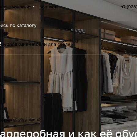
+7 (928
лог
Компания
Контакты
Коллекция мебели для отелей
 и как её обустроить?
ардеробная и как её обу