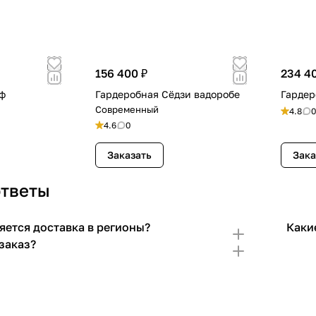
156 400 ₽
234 4
ф
Гардеробная Сёдзи вадоробе
Гардер
Современный
4.8
0
4.6
0
Заказать
Зака
ответы
яется доставка в регионы?
Каки
заказ?